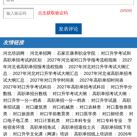
(
0
/500)
点击获取验证码
友情链接
河北培训网
|
河北单招网
|
石家庄康养职业学院
|
对口升学考试和
高职单招考试的区别
|
2027年河北省对口升学报考流程指南
|
2027
年河北省高职单招报考流程指南
|
2027年河北对口升学考试大纲汇
总
|
2027年河北对口升学考试大纲汇总
|
2027年河北省高职单招考
试大纲汇总
|
2027年对口升学时间表
|
2027年高职单招时间表
|
2027年对口升学考试科目
|
2027年高职单招考试科目
|
对口升学分
数线
|
高职单招分数线
|
对口升学考试大纲
|
高职单招考试大纲
|
对口升学一分一档表
|
高职单招一分一档表
|
对口升学试题
|
高职
单招试题
|
对口建筑类
|
对口机械类
|
对口农林类
|
对口畜牧兽医
类
|
对口旅游类
|
对口学前教育类
|
对口医学类
|
对口财经类
|
对
口电子电工类
|
对口计算机类
|
对口本科专业
|
对口专科专业
|
学
校宿舍环境
|
高职单招免试
|
高职单招退役士兵
|
高职单招线下培
训
|
对口升学文化课（网课）培训
|
高职单招线上培训班
|
2026年