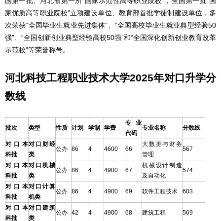
国第一批、河北省第一所“国家示范性高等职业院校”，全国第一批“国
家优质高等职业院校”立项建设单位、教育部首批学徒制建设单位，多
次荣获“全国毕业生就业先进集体”、“全国高校毕业生就业典型经验50
强”、“全国创新创业典型经验高校50强”和“全国深化创新创业教育改革
示范校”等荣誉称号。
河北科技工程职业技术大学2025年对口升学分
数线
专业
批次
类型
性质
计划
学制
学费
专业名称
分数线
代码
对口本
对口财经
大数据与财务
公办
86
4
4600
66
567
科批
类
管理
对口本
对口机械
机械设计制造
公办
86
4
4900
67
574
科批
类
及自动化
对口本
对口计算
公办
86
4
4900
69
软件工程技术
603
科批
机类
对口本
对口建筑
公办
42
4
4900
68
建筑工程
569
科批
类