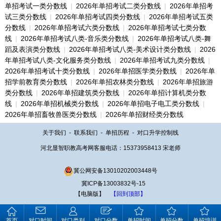
单招考试一类分数线
|
2026年单招考试二类分数线
|
2026年单招考
试三类分数线
|
2026年单招考试四类分数线
|
2026年单招考试五类
分数线
|
2026年单招考试六类分数线
|
2026年单招考试七类分数
线
|
2026年单招考试八类-音乐类分数线
|
2026年单招考试八类-舞
蹈及表演类分数线
|
2026年单招考试八类-美术设计类分数线
|
2026
年单招考试八类-文化服务类分数线
|
2026年单招考试九类分数线
|
2026年单招考试十类分数线
|
2026年单招医学类分数线
|
2026年单
招学前教育类分数线
|
2026年单招农林类分数线
|
2026年单招旅游
类分数线
|
2026年单招建筑类分数线
|
2026年单招计算机类分数
线
|
2026年单招机械类分数线
|
2026年单招电子电工类分数线
|
2026年单招畜牧兽医类分数线
|
2026年单招财经类分数线
关于我们
-
联系我们
-
单招历程
-
对口升学控制线
河北显智职教高考网客服电话：15373958413 宋老师
冀公网安备13010202003448号
冀ICP备13003832号-15
【电脑版】
【回到顶部】
首页
对口时间
对口类别
对口分数
单招时间
单招分数
单招培训