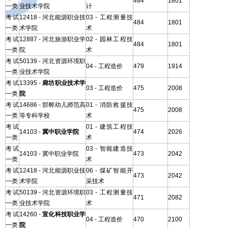
484
1801
一类
业技术学院
计
考试
12418 - 河北能源职业技
03 - 工程测量技
484
1801
一类
术学院
术
考试
12887 - 河北旅游职业学
02 - 园林工程技
484
1801
一类
院
术
考试
50139 - 河北资源环境职
04 - 工程造价
479
1914
一类
业技术学院
考试
13395 -
廊坊职业技术学
03 - 工程造价
475
2008
一类
院
考试
14686 - 邯郸幼儿师范高
01 - 消防救援技
475
2008
一类
等专科学校
术
考试
01 - 建筑工程技
14103 -
冀中职业学院
474
2026
一类
术
考试
03 - 智能建造技
14103 - 冀中职业学院
473
2042
一类
术
考试
12418 - 河北能源职业技
06 - 煤矿智能开
473
2042
一类
术学院
采技术
考试
50139 - 河北资源环境职
03 - 工程测量技
471
2082
一类
业技术学院
术
考试
14260 -
宣化科技职业学
04 - 工程造价
470
2100
一类
院