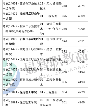
考试
14601 - 曹妃甸职业技术
12 - 无人机测绘
378
3974
一类
学院
技术
考试
14472 -
渤海理工职业学
01 - 工程造价
376
4009
一类
院
01 - 建筑工程技
考试
19972 - 张家口职业技术
术 (中外合作办
376
4009
一类
学院(中外合作办学)
学)
考试
14909 -
石家庄农林职业
01 - 现代物业管
374
4051
一类
学院
理
考试
14472 - 渤海理工职业学
02 - 建筑工程技
372
4083
一类
院
术
考试
14472 - 渤海理工职业学
03 - 建筑室内设
371
4098
一类
院
计
考试
14472 - 渤海理工职业学
04 - 智能建造技
366
4193
一类
院
术
考试
14909 - 石家庄农林职业
02 - 工程测量技
366
4193
一类
学院
术
考试
13891 -
保定理工学院
01 - 工程造价
364
4223
一类
考试
02 - 国土资源调
13891 - 保定理工学院
361
4260
一类
查与管理