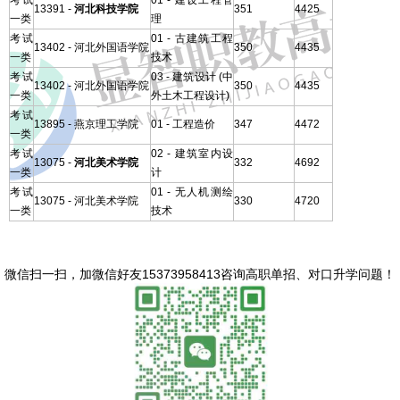
考试
01 - 建设工程管
13391 -
河北科技学院
351
4425
一类
理
考试
01 - 古建筑工程
13402 - 河北外国语学院
350
4435
一类
技术
考试
03 - 建筑设计 (中
13402 - 河北外国语学院
350
4435
一类
外土木工程设计)
考试
13895 - 燕京理工学院
01 - 工程造价
347
4472
一类
考试
02 - 建筑室内设
13075 -
河北美术学院
332
4692
一类
计
考试
01 - 无人机测绘
13075 - 河北美术学院
330
4720
一类
技术
微信扫一扫，
加微信好友15373958413咨询高职单招、对口升学问题
！