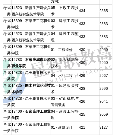
方向)
考试
14523 - 新疆生产建设兵
05 - 市政工程技
434
2865
一类
团兴新职业技术学院
术
考试
13399 - 石家庄工商职业
03 - 建筑工程技
433
2883
一类
学院
术
考试
14523 - 新疆生产建设兵
04 - 建设工程监
433
2883
一类
团兴新职业技术学院
理
考试
13399 - 石家庄工商职业
01 - 工程造价
430
2950
一类
学院
考试
12783 -
石家庄城市经济
02 - 无人机测绘
430
2950
一类
职业学院
技术
考试
14828 - 昆玉职业技术学
04 - 水利工程
429
2967
一类
院
考试
14825 -
图木舒克职业技
01 - 应急救援技
428
2996
一类
术学院
术
考试
14828 - 昆玉职业技术学
03 - 矿山机电与
426
3041
一类
院
智能装备
考试
13400 -
石家庄理工职业
04 - 建设工程管
425
3059
一类
学院
理
考试
13400 - 石家庄理工职业
01 - 建筑设计
421
3127
一类
学院