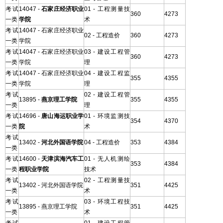
考试
14047 -
石家庄经济职业
01 - 工程测量技
360
4273
一类
学院
术
考试
14047 - 石家庄经济职业
02 - 工程造价
360
4273
一类
学院
考试
14047 - 石家庄经济职业
03 - 建设工程管
360
4273
一类
学院
理
考试
14047 - 石家庄经济职业
04 - 建设工程监
355
4355
一类
学院
理
考试
02 - 建设工程管
13895 -
燕京理工学院
355
4355
一类
理
考试
14696 -
唐山海运职业学
01 - 环境监测技
354
4370
一类
院
术
考试
13402 -
河北外国语学院
04 - 工程造价
353
4384
一类
考试
14600 -
天津滨海汽车工
01 - 无人机测绘
353
4384
一类
程职业学院
技术
考试
02 - 工程测量技
13402 - 河北外国语学院
351
4425
一类
术
考试
03 - 环境工程技
13895 - 燕京理工学院
351
4425
一类
术