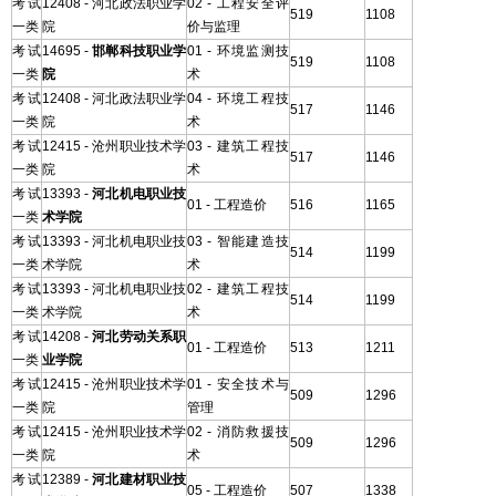
考试
12408 - 河北政法职业学
02 - 工程安全评
519
1108
一类
院
价与监理
考试
14695 -
邯郸科技职业学
01 - 环境监测技
519
1108
一类
院
术
考试
12408 - 河北政法职业学
04 - 环境工程技
517
1146
一类
院
术
考试
12415 - 沧州职业技术学
03 - 建筑工程技
517
1146
一类
院
术
考试
13393 -
河北机电职业技
01 - 工程造价
516
1165
一类
术学院
考试
13393 - 河北机电职业技
03 - 智能建造技
514
1199
一类
术学院
术
考试
13393 - 河北机电职业技
02 - 建筑工程技
514
1199
一类
术学院
术
考试
14208 -
河北劳动关系职
01 - 工程造价
513
1211
一类
业学院
考试
12415 - 沧州职业技术学
01 - 安全技术与
509
1296
一类
院
管理
考试
12415 - 沧州职业技术学
02 - 消防救援技
509
1296
一类
院
术
考试
12389 -
河北建材职业技
05 - 工程造价
507
1338