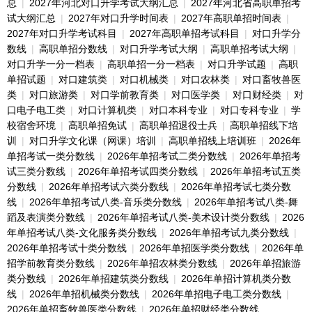
总
|
2027年河北对口升学考试大纲汇总
|
2027年河北省高职单招考
试大纲汇总
|
2027年对口升学时间表
|
2027年高职单招时间表
|
2027年对口升学考试科目
|
2027年高职单招考试科目
|
对口升学分
数线
|
高职单招分数线
|
对口升学考试大纲
|
高职单招考试大纲
|
对口升学一分一档表
|
高职单招一分一档表
|
对口升学试题
|
高职
单招试题
|
对口建筑类
|
对口机械类
|
对口农林类
|
对口畜牧兽医
类
|
对口旅游类
|
对口学前教育类
|
对口医学类
|
对口财经类
|
对
口电子电工类
|
对口计算机类
|
对口本科专业
|
对口专科专业
|
学
校宿舍环境
|
高职单招免试
|
高职单招退役士兵
|
高职单招线下培
训
|
对口升学文化课（网课）培训
|
高职单招线上培训班
|
2026年
单招考试一类分数线
|
2026年单招考试二类分数线
|
2026年单招考
试三类分数线
|
2026年单招考试四类分数线
|
2026年单招考试五类
分数线
|
2026年单招考试六类分数线
|
2026年单招考试七类分数
线
|
2026年单招考试八类-音乐类分数线
|
2026年单招考试八类-舞
蹈及表演类分数线
|
2026年单招考试八类-美术设计类分数线
|
2026
年单招考试八类-文化服务类分数线
|
2026年单招考试九类分数线
|
2026年单招考试十类分数线
|
2026年单招医学类分数线
|
2026年单
招学前教育类分数线
|
2026年单招农林类分数线
|
2026年单招旅游
类分数线
|
2026年单招建筑类分数线
|
2026年单招计算机类分数
线
|
2026年单招机械类分数线
|
2026年单招电子电工类分数线
|
2026年单招畜牧兽医类分数线
|
2026年单招财经类分数线