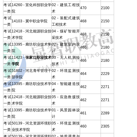
考试
14260 - 宣化科技职业学
02 - 建筑工程技
470
2100
一类
院
术
考试
02 - 装配式建筑
14103 - 冀中职业学院
468
2150
一类
工程技术
考试
12418 - 河北能源职业技
04 - 煤矿智能开
468
2150
一类
术学院
采技术
考试
13395 - 廊坊职业技术学
02 - 建筑室内设
466
2180
一类
院
计
考试
11423 -
张家口职业技术
03 - 无人机测绘
466
2180
一类
学院
技术
考试
51802 - 河北青年管理干
02 - 环境监测技
464
2229
一类
部学院
术
考试
13395 - 廊坊职业技术学
04 - 智能建造技
462
2271
一类
院
术
考试
12418 - 河北能源职业技
05 - 应急救援技
462
2271
一类
术学院
术
考试
13395 - 廊坊职业技术学
01 - 风景园林设
461
2289
一类
院
计
考试
50139 - 河北资源环境职
05 - 环境监测技
460
2305
一类
业技术学院
术
考试
50139 - 河北资源环境职
02 - 地质调查与