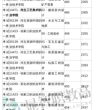
460
2305
一类
业技术学院
矿产普查
考试
14471 -
河北工艺美术职
02 - 建筑室内设
460
2305
一类
业学院
计
考试
50139 - 河北资源环境职
08 - 水文与工程
459
2332
一类
业技术学院
地质
考试
11423 - 张家口职业技术
05 - 工程造价
458
2355
一类
学院
考试
50139 - 河北资源环境职
01 - 宝玉石鉴定
457
2371
一类
业技术学院
与加工
考试
14471 - 河北工艺美术职
01 - 风景园林设
457
2371
一类
业学院
计
考试
50139 - 河北资源环境职
09 - 钻探工程技
456
2393
一类
业技术学院
术
考试
11423 - 张家口职业技术
02 - 建筑工程技
455
2412
一类
学院
术
考试
14260 - 宣化科技职业学
03 - 建筑消防技
455
2412
一类
院
术
考试
11423 - 张家口职业技术
01 - 建筑装饰工
454
2437
一类
学院
程技术
考试
11423 - 张家口职业技术
04 - 智能建造技
454
2437