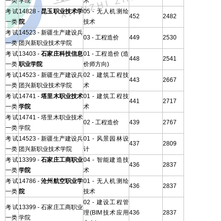
一类
学院
术
考试
14828 -
昆玉职业技术学
05 - 无人机测绘
452
2482
一类
院
技术
考试
14523 - 新疆生产建设兵
03 - 工程造价
449
2530
一类
团兴新职业技术学院
考试
13403 -
石家庄科技信息
01 - 工程造价 (造
448
2541
一类
职业学院
价师方向)
考试
14523 - 新疆生产建设兵
02 - 建筑工程技
443
2667
一类
团兴新职业技术学院
术
考试
14741 -
塔里木职业技术
01 - 建筑工程技
441
2717
一类
学院
术
考试
14741 - 塔里木职业技术
02 - 工程造价
439
2767
一类
学院
考试
14523 - 新疆生产建设兵
01 - 风景园林设
437
2809
一类
团兴新职业技术学院
计
考试
13399 -
石家庄工商职业
04 - 智能建造技
436
2837
一类
学院
术
考试
14786 -
沧州航空职业学
01 - 无人机测绘
436
2837
一类
院
技术
02 - 建设工程管
考试
13399 - 石家庄工商职业
理(BIM技术应用
436
2837
一类
学院