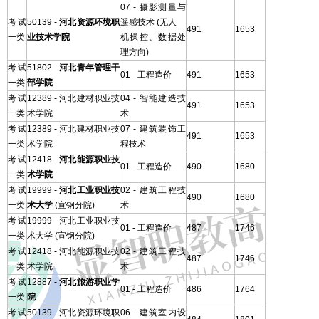
07 - 摄影测量与
考试
50139 -
河北资源环境职
遥感技术 (无人
491
1653
一类
业技术学院
机操控、数据处
理方向)
考试
51802 -
河北青年管理干
01 - 工程造价
491
1653
一类
部学院
考试
12389 - 河北建材职业技
04 - 智能建造技
491
1653
一类
术学院
术
考试
12389 - 河北建材职业技
07 - 建筑装饰工
491
1653
一类
术学院
程技术
考试
12418 -
河北能源职业技
01 - 工程造价
490
1680
一类
术学院
考试
19999 -
河北工业职业技
02 - 建筑工程技
490
1680
一类
术大学
(宣钢分院)
术
考试
19999 - 河北工业职业技
01 - 工程造价
487
1746
一类
术大学 (宣钢分院)
考试
12418 - 河北能源职业技
02 - 建筑工程技
487
1746
一类
术学院
术
考试
12887 -
河北旅游职业学
01 - 工程造价
486
1764
一类
院
考试
50139 - 河北资源环境职
06 - 建筑室内设