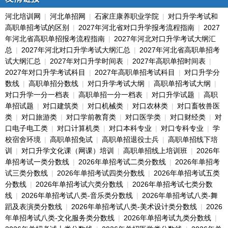
河北培训网
|
河北单招网
|
石家庄康养职业学院
|
对口升学考试和
高职单招考试的区别
|
2027年河北省对口升学报考流程指南
|
2027
年河北省高职单招报考流程指南
|
2027年河北对口升学考试大纲汇
总
|
2027年河北对口升学考试大纲汇总
|
2027年河北省高职单招考
试大纲汇总
|
2027年对口升学时间表
|
2027年高职单招时间表
|
2027年对口升学考试科目
|
2027年高职单招考试科目
|
对口升学分
数线
|
高职单招分数线
|
对口升学考试大纲
|
高职单招考试大纲
|
对口升学一分一档表
|
高职单招一分一档表
|
对口升学试题
|
高职
单招试题
|
对口建筑类
|
对口机械类
|
对口农林类
|
对口畜牧兽医
类
|
对口旅游类
|
对口学前教育类
|
对口医学类
|
对口财经类
|
对
口电子电工类
|
对口计算机类
|
对口本科专业
|
对口专科专业
|
学
校宿舍环境
|
高职单招免试
|
高职单招退役士兵
|
高职单招线下培
训
|
对口升学文化课（网课）培训
|
高职单招线上培训班
|
2026年
单招考试一类分数线
|
2026年单招考试二类分数线
|
2026年单招考
试三类分数线
|
2026年单招考试四类分数线
|
2026年单招考试五类
分数线
|
2026年单招考试六类分数线
|
2026年单招考试七类分数
线
|
2026年单招考试八类-音乐类分数线
|
2026年单招考试八类-舞
蹈及表演类分数线
|
2026年单招考试八类-美术设计类分数线
|
2026
年单招考试八类-文化服务类分数线
|
2026年单招考试九类分数线
|