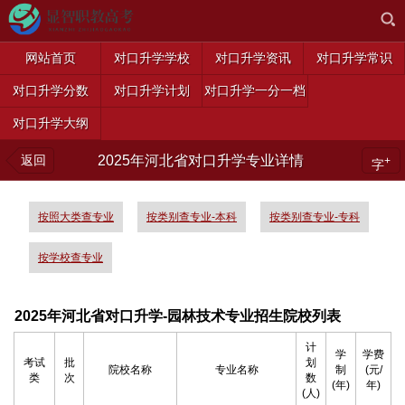
网站首页
对口升学学校
对口升学资讯
对口升学常识
对口升学分数
对口升学计划
对口升学一分一档
对口升学大纲
返回
2025年河北省对口升学专业详情
+
字
按照大类查专业
按类别查专业-本科
按类别查专业-专科
按学校查专业
2025年河北省对口升学-园林技术专业招生院校列表
计
学
学费
考试
批
划
院校名称
专业名称
制
(元/
类
次
数
(年)
年)
(人)