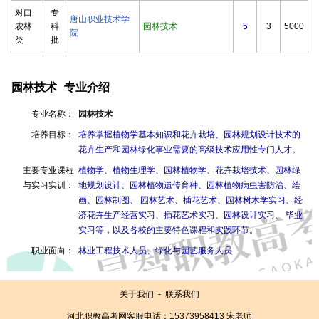
对口
专
唐山职业技术学
农林
科
园林技术
5
3
5000
院
类
批
园林技术
专业介绍
专业名称：
园林技术
培养目标：
培养掌握植物学基本知识和花卉栽培、园林规划设计技术的
花卉生产和园林绿化事业需要的高级技术应用性专门人才。
主要专业课程
植物学、植物生理学、园林植物学、花卉栽培技术、园林绿
与实习实训：
地规划设计、园林植物遗传育种、园林植物病虫害防治、绘
画、园林制图、 园林艺术、插花艺术、园林树木学实习、经
济花卉生产经营实习、插花艺术实习、园林设计实习、 毕业
实习等，以及各校的主要特色课程和实践环节。
职业面向：
林业工程技术人员、绿化与园艺服务人员
关于我们
-
联系我们
河北职教高考网客服电话：15373958413 宋老师