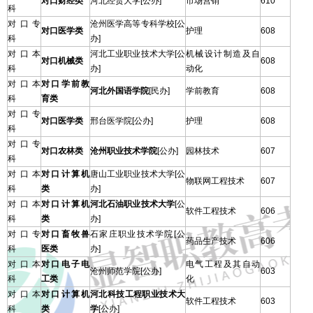
对口财经类
河北经贸大学[公办]
市场营销
610
科
对口专
沧州医学高等专科学校[公
对口医学类
护理
608
科
办]
对口本
河北工业职业技术大学[公
机械设计制造及自
对口机械类
608
科
办]
动化
对口本
对口学前教
河北外国语学院
[民办]
学前教育
608
科
育类
对口专
对口医学类
邢台医学院[公办]
护理
608
科
对口专
对口农林类
沧州职业技术学院
[公办]
园林技术
607
科
对口本
对口计算机
唐山工业职业技术大学[公
物联网工程技术
607
科
类
办]
对口本
对口计算机
河北石油职业技术大学
[公
软件工程技术
606
科
类
办]
对口专
对口畜牧兽
石家庄职业技术学院[公
药品生产技术
606
科
医类
办]
对口本
对口电子电
电气工程及其自动
沧州师范学院[公办]
603
科
工类
化
对口本
对口计算机
河北科技工程职业技术大
软件工程技术
603
科
类
学
[公办]