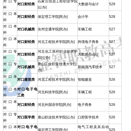
对口专
石家庄信息工程职业学院
对口财经类
大数据与会计
529
科
[公办]
对口本
对口财经类
保定理工学院[民办]
会计学
528
科
对口本
对口机械类
沧州交通学院[民办]
车辆工程
527
科
对口本
对口财经类
河北工程技术学院[民办]
跨境电子商务
527
科
对口专
河北化工医药职业技术学
对口财经类
大数据与会计
527
科
院[公办]
对口专
唐山工业职业技术大学[公
对口机械类
新能源汽车技术
527
科
办]
对口本
对口建筑类
河北工程技术学院[民办]
智能建造
526
科
对口本
对口电子电
河北科技学院[民办]
车辆工程
526
科
工类
对口本
对口财经类
河北外国语学院[民办]
电子商务
526
科
对口专
对口医学类
唐山职业技术学院[公办]
口腔医学技术
526
科
对口本
对口电子电
电气工程及其自动
保定理工学院[民办]
525