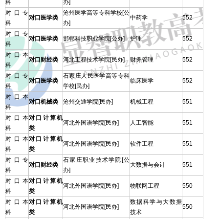
科
办]
对口专
沧州医学高等专科学校[公
对口医学类
中药学
552
科
办]
对口专
对口医学类
邯郸科技职业学院[公办]
护理
552
科
对口本
对口财经类
河北工程技术学院[民办]
财务管理
552
科
对口专
石家庄人民医学高等专科
对口医学类
临床医学
552
科
学校[民办]
对口本
对口机械类
沧州交通学院[民办]
机械工程
551
科
对口本
对口计算机
河北外国语学院[民办]
人工智能
551
科
类
对口本
对口计算机
河北外国语学院[民办]
软件工程
551
科
类
对口专
石家庄职业技术学院[公
对口财经类
大数据与会计
551
科
办]
对口本
对口计算机
河北外国语学院[民办]
物联网工程
550
科
类
对口本
对口计算机
数据科学与大数据
河北外国语学院[民办]
550
科
类
技术