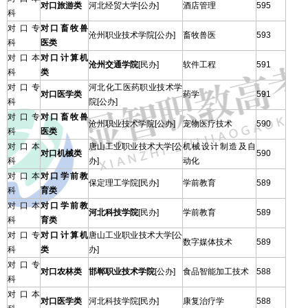
对口旅游类
河北经贸大学[公办]
酒店管理
595
科
对口专
对口畜牧兽
沧州职业技术学院[公办]
畜牧兽医
593
科
医类
对口本
对口计算机
沧州交通学院
[民办]
软件工程
591
科
类
对口专
河北化工医药职业技术学
对口医学类
药学
591
科
院[公办]
对口专
对口畜牧兽
沧州职业技术学院[公办]
宠物医疗技术
590
科
医类
对口本
唐山工业职业技术大学[公
机械设计制造及自
对口机械类
590
科
办]
动化
对口本
对口学前教
保定理工学院[民办]
学前教育
589
科
育类
对口本
对口学前教
河北科技学院
[民办]
学前教育
589
科
育类
对口专
对口计算机
唐山工业职业技术大学[公
数字媒体技术
589
科
类
办]
对口专
对口农林类
邯郸职业技术学院
[公办]
食品智能加工技术
588
科
对口本
对口医学类
河北科技学院[民办]
康复治疗学
588