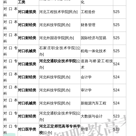
科
工类
化
对口本
对口建筑类
河北工程技术学院[民办]
工程造价
525
科
对口本
对口财经类
河北科技学院[民办]
财务管理
525
科
对口本
对口财经类
河北外国语学院[民办]
国际经济与贸易
525
科
对口专
石家庄职业技术学院[公
对口机械类
机电一体化技术
525
科
办]
对口专
河北交通职业技术学院
[公
道路与桥梁工程技
对口建筑类
524
科
办]
术
对口本
对口财经类
河北科技学院[民办]
会计学
524
科
对口本
对口财经类
河北科技学院[民办]
审计学
524
科
对口本
对口机械类
河北科技学院[民办]
新能源汽车工程
524
科
对口专
河北交通职业技术学院[公
对口财经类
大数据与会计
523
科
办]
对口专
河北正定师范高等专科学
对口医学类
护理
523
科
校
[公办]