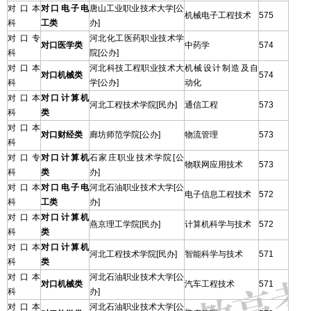
对口本
对口电子电
唐山工业职业技术大学[公
机械电子工程技术
575
科
工类
办]
对口专
河北化工医药职业技术学
对口医学类
中药学
574
科
院[公办]
对口本
河北科技工程职业技术大
机械设计制造及自
对口机械类
574
科
学[公办]
动化
对口本
对口计算机
河北工程技术学院[民办]
通信工程
573
科
类
对口本
对口财经类
廊坊师范学院[公办]
物流管理
573
科
对口专
对口计算机
石家庄职业技术学院[公
物联网应用技术
573
科
类
办]
对口本
对口电子电
河北石油职业技术大学[公
电子信息工程技术
572
科
工类
办]
对口本
对口计算机
燕京理工学院[民办]
计算机科学与技术
572
科
类
对口本
对口计算机
河北工程技术学院[民办]
智能科学与技术
571
科
类
对口本
河北石油职业技术大学[公
对口机械类
汽车工程技术
571
科
办]
对口本
河北石油职业技术大学[公