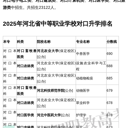
对口电子电工类
、
对口建筑类
、
对口计算机类
、
对口医学类
、
对口旅
游类
中招生。共招生23122人。
2025年河北省中等职业学校对口升学排名
本专
科类
院校名称
专业名称
分数线
对口本
对口畜牧兽
河北农业大学
(保定校区)
中兽医学
690
科
医类
[公办]
对口本
河北农业大学(保定校区)
设施农业科学与工
对口农林类
688
科
[公办]
程
对口本
河北农业大学(保定校区)
对口农林类
动植物检疫
685
科
[公办]
对口本
对口畜牧兽
河北科技师范学院
[公办]
动物医学
679
科
医类
对口本
河北农业大学(保定校区)
对口农林类
草业科学
678
科
[公办]
对口本
对口医学类
河北中医药大学
[公办]
护理学
678
科
对口本
对口农林类
河北科技师范学院[公办]
园艺
673