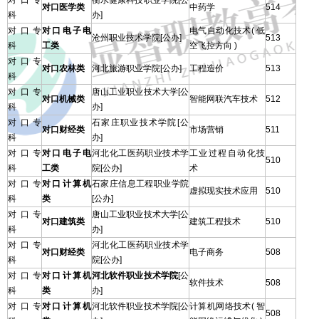
对口专
衡水健康科技职业学院[公
对口医学类
中药学
514
科
办]
对口专
对口电子电
电气自动化技术( 低
沧州职业技术学院[公办]
513
科
工类
空飞控方向 )
对口专
对口农林类
河北旅游职业学院[公办]
工程造价
513
科
对口专
唐山工业职业技术大学[公
对口机械类
智能网联汽车技术
512
科
办]
对口专
石家庄职业技术学院[公
对口财经类
市场营销
511
科
办]
对口专
对口电子电
河北化工医药职业技术学
工业过程自动化技
510
科
工类
院[公办]
术
对口专
对口计算机
石家庄信息工程职业学院
虚拟现实技术应用
510
科
类
[公办]
对口专
唐山工业职业技术大学[公
对口建筑类
建筑工程技术
510
科
办]
对口专
河北化工医药职业技术学
对口财经类
电子商务
508
科
院[公办]
对口专
对口计算机
河北软件职业技术学院
[公
软件技术
508
科
类
办]
对口专
对口计算机
河北软件职业技术学院[公
计算机网络技术( 智
508