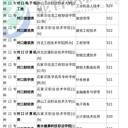
对口专
对口电子电
唐山工业职业技术大学[公
工业机器人技术
523
科
工类
办]
对口专
石家庄信息工程职业学院
对口旅游类
旅游管理
522
科
[公办]
对口专
石家庄职业技术学院[公
对口建筑类
建筑工程技术
522
科
办]
对口本
对口建筑类
河北工程技术学院[民办]
工程管理
521
科
对口专
对口计算机
河北交通职业技术学院[公
智能交通技术
521
科
类
办]
对口专
石家庄信息工程职业学院
对口财经类
财税大数据应用
521
科
[公办]
对口专
石家庄医学高等专科学校
对口医学类
针灸推拿
521
科
[民办]
对口专
石家庄职业技术学院[公
对口财经类
金融服务与管理
521
科
办]
对口专
唐山工业职业技术大学[公
对口财经类
电子商务
521
科
办]
对口专
对口计算机
石家庄职业技术学院[公
云计算技术应用
520
科
类
办]
对口专
衡水健康科技职业学院
[公