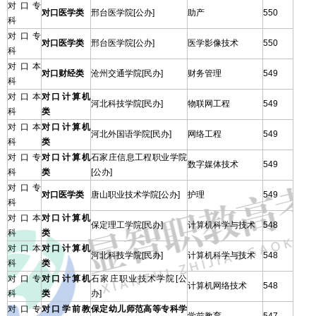
对口专
对口医学类
邢台医学院[公办]
助产
550
科
对口专
对口医学类
邢台医学院[公办]
医学影像技术
550
科
对口本
对口财经类
沧州交通学院[民办]
财务管理
549
科
对口本
对口计算机
河北科技学院[民办]
物联网工程
549
科
类
对口本
对口计算机
河北外国语学院[民办]
网络工程
549
科
类
对口专
对口计算机
石家庄信息工程职业学院
数字媒体技术
549
科
类
[公办]
对口专
对口医学类
唐山职业技术学院[公办]
护理
549
科
对口本
对口计算机
保定理工学院[民办]
计算机科学与技术
548
科
类
对口本
对口计算机
河北科技学院[民办]
计算机科学与技术
548
科
类
对口专
对口计算机
石家庄职业技术学院[公
计算机网络技术
548
科
类
办]
对口专
对口学前教
保定幼儿师范高等专科学