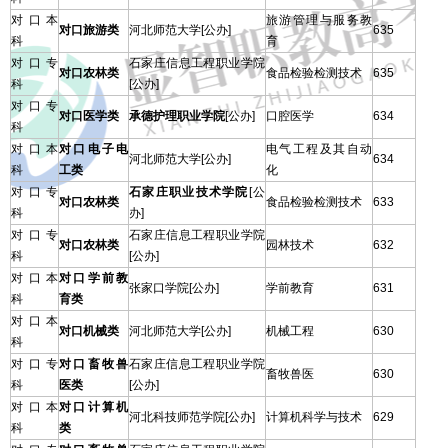
对口本
旅游管理与服务教
对口旅游类
河北师范大学[公办]
635
科
育
对口专
石家庄信息工程职业学院
对口农林类
食品检验检测技术
635
科
[公办]
对口专
对口医学类
承德护理职业学院
[公办]
口腔医学
634
科
对口本
对口电子电
电气工程及其自动
河北师范大学[公办]
634
科
工类
化
对口专
石家庄职业技术学院
[公
对口农林类
食品检验检测技术
633
科
办]
对口专
石家庄信息工程职业学院
对口农林类
园林技术
632
科
[公办]
对口本
对口学前教
张家口学院[公办]
学前教育
631
科
育类
对口本
对口机械类
河北师范大学[公办]
机械工程
630
科
对口专
对口畜牧兽
石家庄信息工程职业学院
畜牧兽医
630
科
医类
[公办]
对口本
对口计算机
河北科技师范学院[公办]
计算机科学与技术
629
科
类