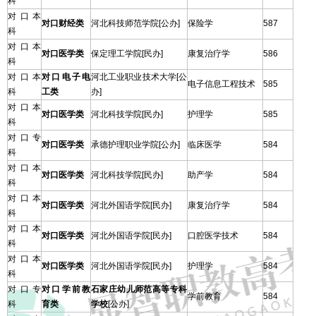
科
对口本
对口财经类
河北科技师范学院[公办]
保险学
587
科
对口本
对口医学类
保定理工学院[民办]
康复治疗学
586
科
对口本
对口电子电
河北工业职业技术大学[公
电子信息工程技术
585
科
工类
办]
对口本
对口医学类
河北科技学院[民办]
护理学
585
科
对口专
对口医学类
承德护理职业学院[公办]
临床医学
584
科
对口本
对口医学类
河北科技学院[民办]
助产学
584
科
对口本
对口医学类
河北外国语学院[民办]
康复治疗学
584
科
对口本
对口医学类
河北外国语学院[民办]
口腔医学技术
584
科
对口本
对口医学类
河北外国语学院[民办]
护理学
584
科
对口专
对口学前教
石家庄幼儿师范高等专科
学前教育
584
科
育类
学校
[公办]