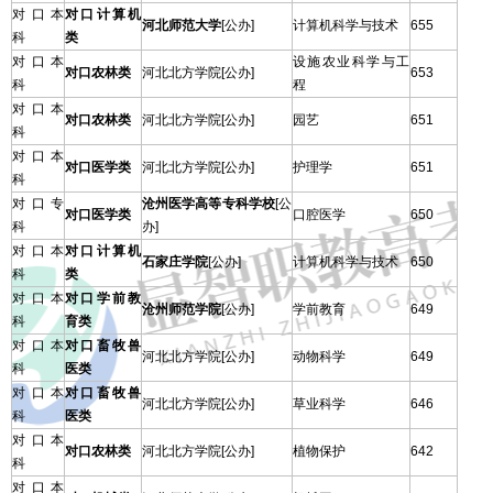
对口本
对口计算机
河北师范大学
[公办]
计算机科学与技术
655
科
类
对口本
设施农业科学与工
对口农林类
河北北方学院[公办]
653
科
程
对口本
对口农林类
河北北方学院[公办]
园艺
651
科
对口本
对口医学类
河北北方学院[公办]
护理学
651
科
对口专
沧州医学高等专科学校
[公
对口医学类
口腔医学
650
科
办]
对口本
对口计算机
石家庄学院
[公办]
计算机科学与技术
650
科
类
对口本
对口学前教
沧州师范学院
[公办]
学前教育
649
科
育类
对口本
对口畜牧兽
河北北方学院[公办]
动物科学
649
科
医类
对口本
对口畜牧兽
河北北方学院[公办]
草业科学
646
科
医类
对口本
对口农林类
河北北方学院[公办]
植物保护
642
科
对口本