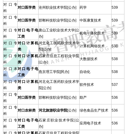
对口专
对口医学类
沧州职业技术学院[公办]
药学
539
科
对口专
对口医学类
邯郸科技职业学院[公办]
中医康复技术
539
科
对口专
对口电子电
唐山工业职业技术大学[公
机电一体化技术
539
科
工类
办]
对口专
对口计算机
河北化工医药职业技术学
计算机网络技术
538
科
类
院[公办]
对口专
对口计算机
石家庄信息工程职业学院
大数据技术
538
科
类
[公办]
对口本
对口电子电
燕京理工学院[民办]
自动化
538
科
工类
对口专
对口计算机
河北化工医药职业技术学
软件技术
537
科
类
院[公办]
对口专
对口医学类
邯郸科技职业学院[公办]
助产
536
科
对口专
对口农林类
河北旅游职业学院
[公办]
绿色食品生产技术
536
科
对口专
对口电子电
石家庄职业技术学院[公
应用电子技术
536
科
工类
办]
对口专
对口计算机
石家庄信息工程职业学院