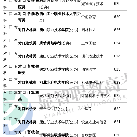
对口专
对口畜牧兽
石家庄信息工程职业学院
宠物医疗技术
629
科
医类
[公办]
对口本
对口学前教
唐山工业职业技术大学
[公
学前教育
629
科
育类
办]
对口专
对口农林类
唐山职业技术学院
[公办]
园林技术
625
科
对口本
对口建筑类
廊坊师范学院
[公办]
土木工程
624
科
对口专
对口农林类
唐山职业技术学院[公办]
现代农业技术
624
科
对口专
对口畜牧兽
保定职业技术学院
[公办]
动物医学
623
科
医类
对口本
对口机械类
河北水利电力学院
[公办]
机械电子工程
623
科
对口本
对口计算机
廊坊师范学院[公办]
计算机科学与技术
622
科
类
对口专
对口医学类
邢台医学院[公办]
中医学
622
科
对口专
对口农林类
唐山职业技术学院[公办]
设施农业与装备
621
科
对口专
对口畜牧兽
邯郸科技职业学院
[公办]
畜牧兽医
620