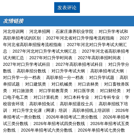
友情链接
河北培训网
|
河北单招网
|
石家庄康养职业学院
|
对口升学考试和
高职单招考试的区别
|
2027年河北省对口升学报考流程指南
|
2027
年河北省高职单招报考流程指南
|
2027年河北对口升学考试大纲汇
总
|
2027年河北对口升学考试大纲汇总
|
2027年河北省高职单招考
试大纲汇总
|
2027年对口升学时间表
|
2027年高职单招时间表
|
2027年对口升学考试科目
|
2027年高职单招考试科目
|
对口升学分
数线
|
高职单招分数线
|
对口升学考试大纲
|
高职单招考试大纲
|
对口升学一分一档表
|
高职单招一分一档表
|
对口升学试题
|
高职
单招试题
|
对口建筑类
|
对口机械类
|
对口农林类
|
对口畜牧兽医
类
|
对口旅游类
|
对口学前教育类
|
对口医学类
|
对口财经类
|
对
口电子电工类
|
对口计算机类
|
对口本科专业
|
对口专科专业
|
学
校宿舍环境
|
高职单招免试
|
高职单招退役士兵
|
高职单招线下培
训
|
对口升学文化课（网课）培训
|
高职单招线上培训班
|
2026年
单招考试一类分数线
|
2026年单招考试二类分数线
|
2026年单招考
试三类分数线
|
2026年单招考试四类分数线
|
2026年单招考试五类
分数线
|
2026年单招考试六类分数线
|
2026年单招考试七类分数