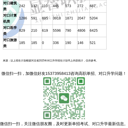
对口建筑
242
132
110
445
173
272
687
类
对口计算
1286
591
695
3918
1871
2047
5204
机类
对口医学
829
210
619
5596
790
4806
6425
类
对口旅游
185
185
0
336
190
146
521
类
来源：以上招生计划根据河北省2025年对口升学招生计划书上内容统计，仅供参考。
微信扫一扫，
加微信好友15373958413咨询高职单招、对口升学问题
！
微信扫一扫，
关注微信朋友圈，及时更新单招考试、对口升学最新信息。