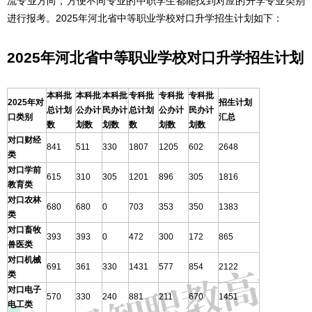
流专业方向，方便不同专业的中职学生都能找到对应的升学专业类别
进行报考。2025年河北省中等职业学校对口升学招生计划如下：
2025年河北省中等职业学校对口升学招生计划
本科批
本科批
本科批
专科批
专科批
专科批
2025年对
招生计划
总计划
公办计
民办计
总计划
公办计
民办计
口类别
汇总
数
划数
划数
数
划数
划数
对口财经
841
511
330
1807
1205
602
2648
类
对口学前
615
310
305
1201
896
305
1816
教育类
对口农林
680
680
0
703
353
350
1383
类
对口畜牧
393
393
0
472
300
172
865
兽医类
对口机械
691
361
330
1431
577
854
2122
类
对口电子
570
330
240
881
211
670
1451
电工类