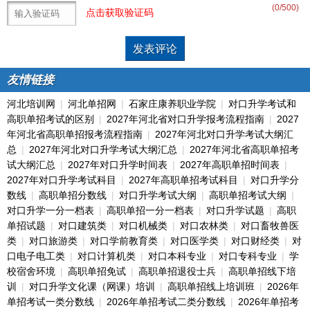
(
0
/500)
点击获取验证码
友情链接
河北培训网
|
河北单招网
|
石家庄康养职业学院
|
对口升学考试和
高职单招考试的区别
|
2027年河北省对口升学报考流程指南
|
2027
年河北省高职单招报考流程指南
|
2027年河北对口升学考试大纲汇
总
|
2027年河北对口升学考试大纲汇总
|
2027年河北省高职单招考
试大纲汇总
|
2027年对口升学时间表
|
2027年高职单招时间表
|
2027年对口升学考试科目
|
2027年高职单招考试科目
|
对口升学分
数线
|
高职单招分数线
|
对口升学考试大纲
|
高职单招考试大纲
|
对口升学一分一档表
|
高职单招一分一档表
|
对口升学试题
|
高职
单招试题
|
对口建筑类
|
对口机械类
|
对口农林类
|
对口畜牧兽医
类
|
对口旅游类
|
对口学前教育类
|
对口医学类
|
对口财经类
|
对
口电子电工类
|
对口计算机类
|
对口本科专业
|
对口专科专业
|
学
校宿舍环境
|
高职单招免试
|
高职单招退役士兵
|
高职单招线下培
训
|
对口升学文化课（网课）培训
|
高职单招线上培训班
|
2026年
单招考试一类分数线
|
2026年单招考试二类分数线
|
2026年单招考