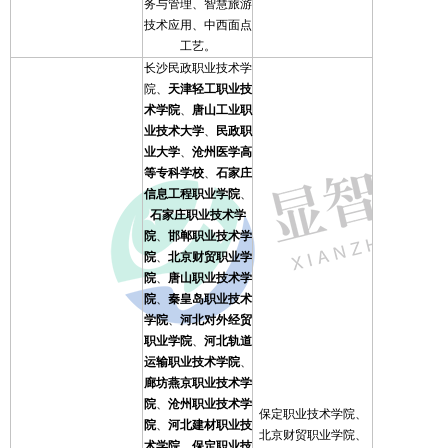
务与管理、智慧旅游
技术应用、中西面点
工艺。
长沙民政职业技术学
院、
天津轻工职业技
术学院
、
唐山工业职
业技术大学
、
民政职
业大学
、
沧州医学高
等专科学校
、
石家庄
信息工程职业学院
、
石家庄职业技术学
院
、
邯郸职业技术学
院
、
北京财贸职业学
院
、
唐山职业技术学
院
、
秦皇岛职业技术
学院
、
河北对外经贸
职业学院
、
河北轨道
运输职业技术学院
、
廊坊燕京职业技术学
院
、
沧州职业技术学
保定职业技术学院、
院
、
河北建材职业技
北京财贸职业学院、
术学院
、
保定职业技