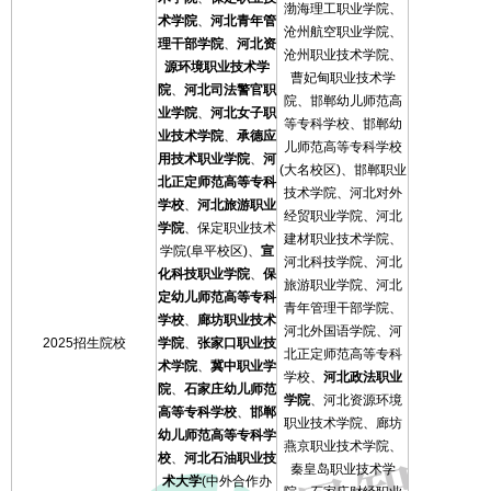
渤海理工职业学院、
术学院
、
河北青年管
沧州航空职业学院、
理干部学院
、
河北资
沧州职业技术学院、
源环境职业技术学
曹妃甸职业技术学
院
、
河北司法警官职
院、邯郸幼儿师范高
业学院
、
河北女子职
等专科学校、邯郸幼
业技术学院
、
承德应
儿师范高等专科学校
用技术职业学院
、
河
(大名校区)、邯郸职业
北正定师范高等专科
技术学院、河北对外
学校
、
河北旅游职业
经贸职业学院、河北
学院
、保定职业技术
建材职业技术学院、
学院(阜平校区)、
宣
河北科技学院、河北
化科技职业学院
、
保
旅游职业学院、河北
定幼儿师范高等专科
青年管理干部学院、
学校
、
廊坊职业技术
河北外国语学院、河
2025招生院校
学院
、
张家口职业技
北正定师范高等专科
术学院
、
冀中职业学
学校、
河北政法职业
院
、
石家庄幼儿师范
学院
、河北资源环境
高等专科学校
、
邯郸
职业技术学院、廊坊
幼儿师范高等专科学
燕京职业技术学院、
校
、
河北石油职业技
秦皇岛职业技术学
术大学
(中外合作办