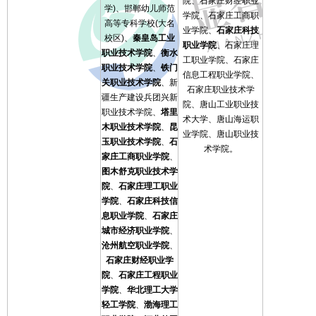
院、石家庄财经职业
学)、邯郸幼儿师范
学院、石家庄工商职
高等专科学校(大名
业学院、
石家庄科技
校区)、
秦皇岛工业
职业学院
、石家庄理
职业技术学院
、
衡水
工职业学院、石家庄
职业技术学院
、
铁门
信息工程职业学院、
关职业技术学院
、新
石家庄职业技术学
疆生产建设兵团兴新
院、唐山工业职业技
职业技术学院、
塔里
术大学、唐山海运职
木职业技术学院
、
昆
业学院、唐山职业技
玉职业技术学院
、
石
术学院。
家庄工商职业学院
、
图木舒克职业技术学
院
、
石家庄理工职业
学院
、
石家庄科技信
息职业学院
、
石家庄
城市经济职业学院
、
沧州航空职业学院
、
石家庄财经职业学
院
、
石家庄工程职业
学院
、
华北理工大学
轻工学院
、
渤海理工