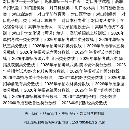
对口升学一分一档表
|
高职单招一分一档表
|
对口升学试题
|
高职
单招试题
|
对口建筑类
|
对口机械类
|
对口农林类
|
对口畜牧兽医
类
|
对口旅游类
|
对口学前教育类
|
对口医学类
|
对口财经类
|
对
口电子电工类
|
对口计算机类
|
对口本科专业
|
对口专科专业
|
学
校宿舍环境
|
高职单招免试
|
高职单招退役士兵
|
高职单招线下培
训
|
对口升学文化课（网课）培训
|
高职单招线上培训班
|
2026年
单招考试一类分数线
|
2026年单招考试二类分数线
|
2026年单招考
试三类分数线
|
2026年单招考试四类分数线
|
2026年单招考试五类
分数线
|
2026年单招考试六类分数线
|
2026年单招考试七类分数
线
|
2026年单招考试八类-音乐类分数线
|
2026年单招考试八类-舞
蹈及表演类分数线
|
2026年单招考试八类-美术设计类分数线
|
2026
年单招考试八类-文化服务类分数线
|
2026年单招考试九类分数线
|
2026年单招考试十类分数线
|
2026年单招医学类分数线
|
2026年单
招学前教育类分数线
|
2026年单招农林类分数线
|
2026年单招旅游
类分数线
|
2026年单招建筑类分数线
|
2026年单招计算机类分数
线
|
2026年单招机械类分数线
|
2026年单招电子电工类分数线
|
2026年单招畜牧兽医类分数线
|
2026年单招财经类分数线
关于我们
-
联系我们
-
单招历程
-
对口升学控制线
河北显智职教高考网客服电话：15373958413 宋老师