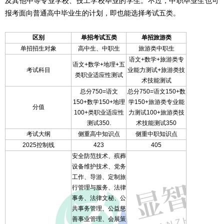
及其他中等专业学校、技工学校毕业的学生。不过，中职毕业生也可
报考面向普通高中毕业生的计划，即也能选择考试五类。
区别
单招考试五类
单招旅游类
单招招生对象
高中生、中职生
旅游类中职生
语文+数学+旅游类专
语文+数学+地理+五
考试科目
业能力测试+旅游类技
类职业适应性测试
术技能测试
总分750=语文
总分750=语文150+数
150+数学150+地理
学150+旅游类专业能
分值
100+类职业适应性
力测试100+旅游类技
测试350.
术技能测试350
考试大纲
侧重高中知识点
侧重中职知识点
2025控制线
423
405
安全防范技术、殡葬
设备维护技术、党务
工作、导游、定制旅
行管理与服务、法律
事务、法律文秘、公
共事务管理、公益慈
善事业管理、会展策