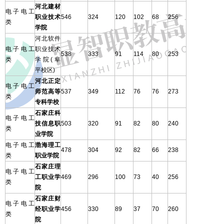
河北建材
电子电工
职业技术
546
324
120
102
68
256
类
学院
河北软件
电子电工
职业技术
538
333
91
114
80
253
类
学院(阜
平校区)
河北正定
电子电工
师范高等
537
349
112
76
76
273
类
专科学校
石家庄科
电子电工
技信息职
503
320
91
82
80
240
类
业学院
电子电工
渤海理工
478
304
92
82
66
238
类
职业学院
石家庄理
电子电工
工职业学
469
296
100
73
40
256
类
院
石家庄财
电子电工
经职业学
456
330
89
37
70
260
类
院