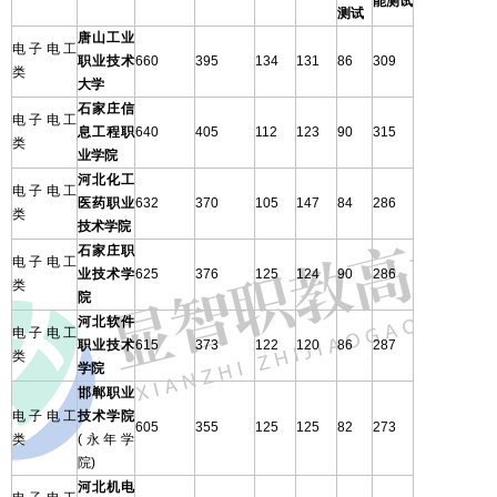
能测试
测试
唐山工业
电子电工
职业技术
660
395
134
131
86
309
类
大学
石家庄信
电子电工
息工程职
640
405
112
123
90
315
类
业学院
河北化工
电子电工
医药职业
632
370
105
147
84
286
类
技术学院
石家庄职
电子电工
业技术学
625
376
125
124
90
286
类
院
河北软件
电子电工
职业技术
615
373
122
120
86
287
类
学院
邯郸职业
电子电工
技术学院
605
355
125
125
82
273
类
(永年学
院)
河北机电