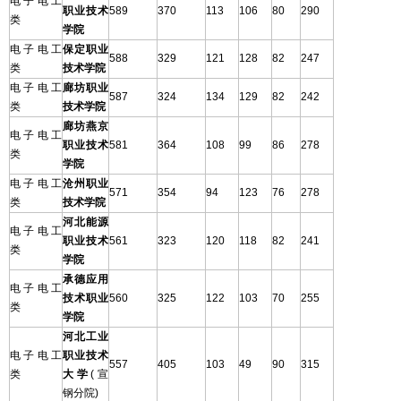
电子电工
职业技术
589
370
113
106
80
290
类
学院
电子电工
保定职业
588
329
121
128
82
247
类
技术学院
电子电工
廊坊职业
587
324
134
129
82
242
类
技术学院
廊坊燕京
电子电工
职业技术
581
364
108
99
86
278
类
学院
电子电工
沧州职业
571
354
94
123
76
278
类
技术学院
河北能源
电子电工
职业技术
561
323
120
118
82
241
类
学院
承德应用
电子电工
技术职业
560
325
122
103
70
255
类
学院
河北工业
电子电工
职业技术
557
405
103
49
90
315
类
大学
(宣
钢分院)