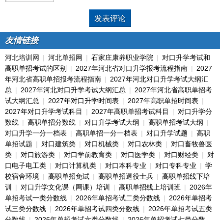
友情链接
河北培训网
|
河北单招网
|
石家庄康养职业学院
|
对口升学考试和
高职单招考试的区别
|
2027年河北省对口升学报考流程指南
|
2027
年河北省高职单招报考流程指南
|
2027年河北对口升学考试大纲汇
总
|
2027年河北对口升学考试大纲汇总
|
2027年河北省高职单招考
试大纲汇总
|
2027年对口升学时间表
|
2027年高职单招时间表
|
2027年对口升学考试科目
|
2027年高职单招考试科目
|
对口升学分
数线
|
高职单招分数线
|
对口升学考试大纲
|
高职单招考试大纲
|
对口升学一分一档表
|
高职单招一分一档表
|
对口升学试题
|
高职
单招试题
|
对口建筑类
|
对口机械类
|
对口农林类
|
对口畜牧兽医
类
|
对口旅游类
|
对口学前教育类
|
对口医学类
|
对口财经类
|
对
口电子电工类
|
对口计算机类
|
对口本科专业
|
对口专科专业
|
学
校宿舍环境
|
高职单招免试
|
高职单招退役士兵
|
高职单招线下培
训
|
对口升学文化课（网课）培训
|
高职单招线上培训班
|
2026年
单招考试一类分数线
|
2026年单招考试二类分数线
|
2026年单招考
试三类分数线
|
2026年单招考试四类分数线
|
2026年单招考试五类
分数线
|
2026年单招考试六类分数线
|
2026年单招考试七类分数