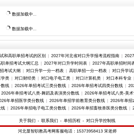
数据加载中...
数据加载中...
试和高职单招考试的区别
|
2027年河北省对口升学报考流程指南
|
20
省高职单招考试大纲汇总
|
2027年对口升学时间表
|
2027年高职单招时间
招考试大纲
|
对口升学一分一档表
|
高职单招一分一档表
|
对口升学试
医学类
|
对口财经类
|
对口电子电工类
|
对口计算机类
|
对口本科专业
分数线
|
2026年单招考试三类分数线
|
2026年单招考试四类分数线
|
2
|
2026年单招考试八类-舞蹈及表演类分数线
|
2026年单招考试八类-美
2026年单招医学类分数线
|
2026年单招学前教育类分数线
|
2026年单
数线
|
2026年单招电子电工类分数线
|
2026年单招畜牧兽医类分数线
|
关于我们
-
联系我们
-
单招历程
-
对口升学控制线
河北显智职教高考网客服电话：15373958413 宋老师