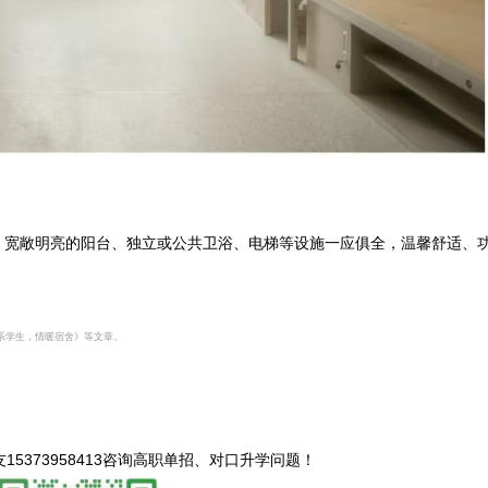
宽敞明亮的阳台、独立或公共卫浴、电梯等设施一应俱全，温馨舒适、
心系学生，情暖宿舍》等文章。
15373958413咨询高职单招、对口升学问题
！