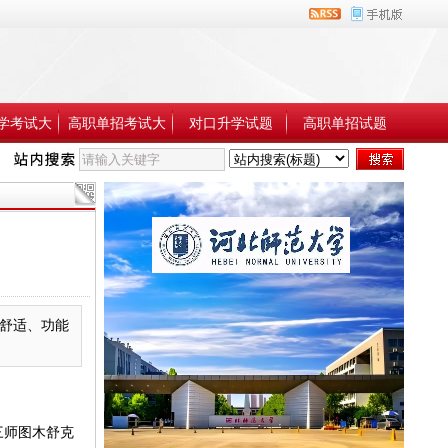
学考试大
高职单招考试大
对口升学试题
高职单招试题
纲
纲
舒适、功能
三师图木舒克