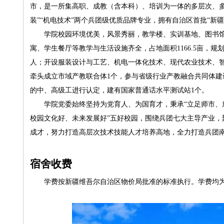
市，是一所集高职、成教（含本科）、培训为一体的多层次、
装”“机电技术”两个兵团级优质品牌专业，拥有自治区首批“新
学院校园环境优美，风景秀丽，教学楼、实训基地、图书馆
寓、学生餐厅等教学与生活设施齐全，占地面积1166.5亩，规划总建
人；开设服装设计与工艺、机电一体化技术、现代农业技术、智
牵头成立市域产教联合体1个，参与省级行业产教融合共同体建设
的中、高级工进行认定，建有国家普通话水平测试站1个。
学院党委始终坚持为党育人、为国育才，秉承“立足师市、放
校园文化好、未来发展好”五好校园，围绕兵团七大主导产业，
成才，努力打造高层次技术技能人才培养高地，全力打造兵团
宿舍收费
学费按新疆维吾尔自治区物价局批准的标准执行。学费均为33