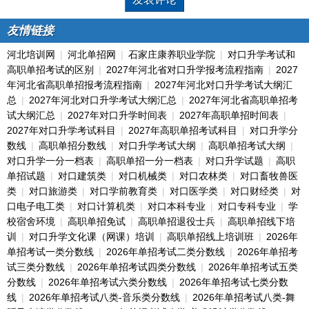
友情链接
河北培训网
|
河北单招网
|
石家庄康养职业学院
|
对口升学考试和
高职单招考试的区别
|
2027年河北省对口升学报考流程指南
|
2027
年河北省高职单招报考流程指南
|
2027年河北对口升学考试大纲汇
总
|
2027年河北对口升学考试大纲汇总
|
2027年河北省高职单招考
试大纲汇总
|
2027年对口升学时间表
|
2027年高职单招时间表
|
2027年对口升学考试科目
|
2027年高职单招考试科目
|
对口升学分
数线
|
高职单招分数线
|
对口升学考试大纲
|
高职单招考试大纲
|
对口升学一分一档表
|
高职单招一分一档表
|
对口升学试题
|
高职
单招试题
|
对口建筑类
|
对口机械类
|
对口农林类
|
对口畜牧兽医
类
|
对口旅游类
|
对口学前教育类
|
对口医学类
|
对口财经类
|
对
口电子电工类
|
对口计算机类
|
对口本科专业
|
对口专科专业
|
学
校宿舍环境
|
高职单招免试
|
高职单招退役士兵
|
高职单招线下培
训
|
对口升学文化课（网课）培训
|
高职单招线上培训班
|
2026年
单招考试一类分数线
|
2026年单招考试二类分数线
|
2026年单招考
试三类分数线
|
2026年单招考试四类分数线
|
2026年单招考试五类
分数线
|
2026年单招考试六类分数线
|
2026年单招考试七类分数
线
|
2026年单招考试八类-音乐类分数线
|
2026年单招考试八类-舞