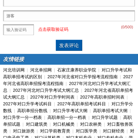
(
0
/500)
点击获取验证码
友情链接
河北培训网
|
河北单招网
|
石家庄康养职业学院
|
对口升学考试和
高职单招考试的区别
|
2027年河北省对口升学报考流程指南
|
2027
年河北省高职单招报考流程指南
|
2027年河北对口升学考试大纲汇
总
|
2027年河北对口升学考试大纲汇总
|
2027年河北省高职单招考
试大纲汇总
|
2027年对口升学时间表
|
2027年高职单招时间表
|
2027年对口升学考试科目
|
2027年高职单招考试科目
|
对口升学分
数线
|
高职单招分数线
|
对口升学考试大纲
|
高职单招考试大纲
|
对口升学一分一档表
|
高职单招一分一档表
|
对口升学试题
|
高职
单招试题
|
对口建筑类
|
对口机械类
|
对口农林类
|
对口畜牧兽医
类
|
对口旅游类
|
对口学前教育类
|
对口医学类
|
对口财经类
|
对
口电子电工类
|
对口计算机类
|
对口本科专业
|
对口专科专业
|
学