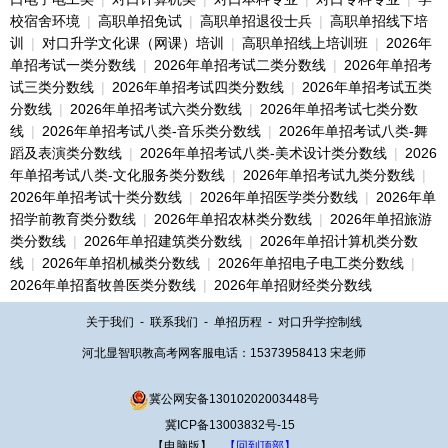
校宿舍环境
|
高职单招免试
|
高职单招退役士兵
|
高职单招线下培
训
|
对口升学文化课（网课）培训
|
高职单招线上培训班
|
2026年
单招考试一类分数线
|
2026年单招考试二类分数线
|
2026年单招考
试三类分数线
|
2026年单招考试四类分数线
|
2026年单招考试五类
分数线
|
2026年单招考试六类分数线
|
2026年单招考试七类分数
线
|
2026年单招考试八类-音乐类分数线
|
2026年单招考试八类-舞
蹈及表演类分数线
|
2026年单招考试八类-美术设计类分数线
|
2026
年单招考试八类-文化服务类分数线
|
2026年单招考试九类分数线
|
2026年单招考试十类分数线
|
2026年单招医学类分数线
|
2026年单
招学前教育类分数线
|
2026年单招农林类分数线
|
2026年单招旅游
类分数线
|
2026年单招建筑类分数线
|
2026年单招计算机类分数
线
|
2026年单招机械类分数线
|
2026年单招电子电工类分数线
|
2026年单招畜牧兽医类分数线
|
2026年单招财经类分数线
关于我们
-
联系我们
-
单招历程
-
对口升学控制线
河北显智职教高考网客服电话：15373958413 宋老师
冀公网安备13010202003448号
冀ICP备13003832号-15
【电脑版】
【回到顶部】