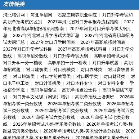
友情链接
河北培训网
|
河北单招网
|
石家庄康养职业学院
|
对口升学考试和
高职单招考试的区别
|
2027年河北省对口升学报考流程指南
|
2027
年河北省高职单招报考流程指南
|
2027年河北对口升学考试大纲汇
总
|
2027年河北对口升学考试大纲汇总
|
2027年河北省高职单招考
试大纲汇总
|
2027年对口升学时间表
|
2027年高职单招时间表
|
2027年对口升学考试科目
|
2027年高职单招考试科目
|
对口升学分
数线
|
高职单招分数线
|
对口升学考试大纲
|
高职单招考试大纲
|
对口升学一分一档表
|
高职单招一分一档表
|
对口升学试题
|
高职
单招试题
|
对口建筑类
|
对口机械类
|
对口农林类
|
对口畜牧兽医
类
|
对口旅游类
|
对口学前教育类
|
对口医学类
|
对口财经类
|
对
口电子电工类
|
对口计算机类
|
对口本科专业
|
对口专科专业
|
学
校宿舍环境
|
高职单招免试
|
高职单招退役士兵
|
高职单招线下培
训
|
对口升学文化课（网课）培训
|
高职单招线上培训班
|
2026年
单招考试一类分数线
|
2026年单招考试二类分数线
|
2026年单招考
试三类分数线
|
2026年单招考试四类分数线
|
2026年单招考试五类
分数线
|
2026年单招考试六类分数线
|
2026年单招考试七类分数
线
|
2026年单招考试八类-音乐类分数线
|
2026年单招考试八类-舞
蹈及表演类分数线
|
2026年单招考试八类-美术设计类分数线
|
2026
年单招考试八类-文化服务类分数线
|
2026年单招考试九类分数线
|